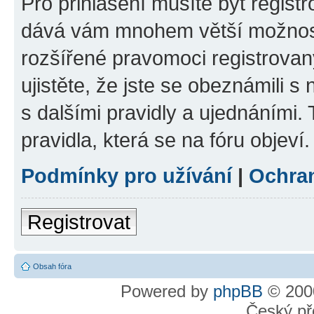
Pro přihlášení musíte být registr
dává vám mnohem větší možnosti
rozšířené pravomoci registrovan
ujistěte, že jste se obeznámili s
s dalšími pravidly a ujednáními. T
pravidla, která se na fóru objeví.
Podmínky pro užívání
|
Ochra
Registrovat
Obsah fóra
Powered by
phpBB
© 2000
Český př