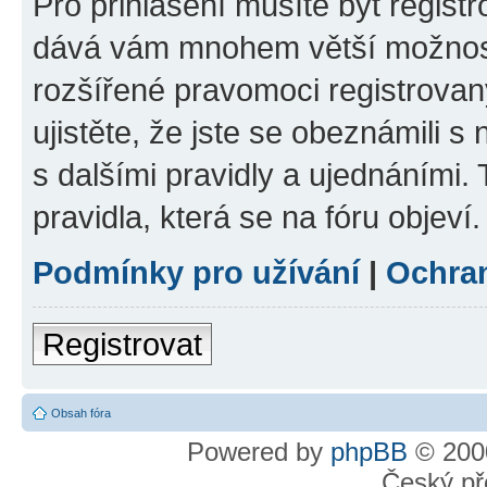
Pro přihlášení musíte být registr
dává vám mnohem větší možnosti
rozšířené pravomoci registrovan
ujistěte, že jste se obeznámili s
s dalšími pravidly a ujednáními. T
pravidla, která se na fóru objeví.
Podmínky pro užívání
|
Ochra
Registrovat
Obsah fóra
Powered by
phpBB
© 2000
Český př