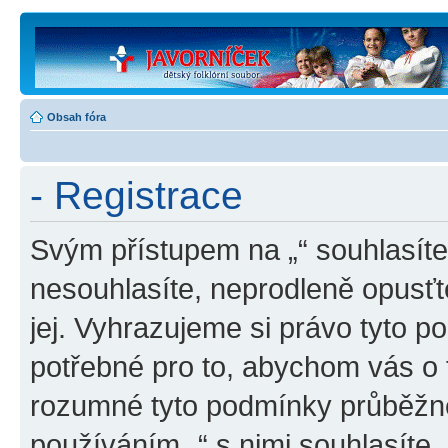
Obsah fóra
- Registrace
Svým přístupem na „“ souhlasít
nesouhlasíte, neprodleně opusťte
jej. Vyhrazujeme si právo tyto 
potřebné pro to, abychom vás o t
rozumné tyto podmínky průběžně
používáním „“ s nimi souhlasíte.